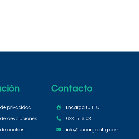
ación
Contacto
 de privacidad
Encarga tu TFG
a de devoluciones
623 15 16 03
 de cookies
info@encargatutfg.com