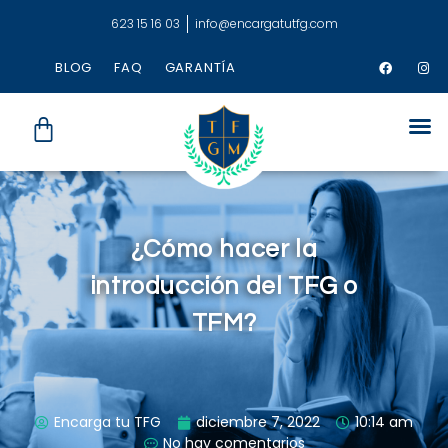
623 15 16 03
info@encargatutfg.com
BLOG
FAQ
GARANTÍA
¿Cómo hacer la
introducción del TFG o
TFM?
Encarga tu TFG
diciembre 7, 2022
10:14 am
No hay comentarios