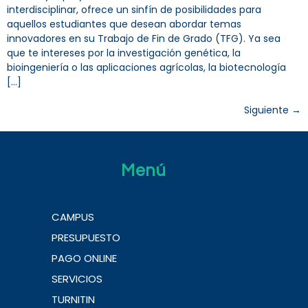
interdisciplinar, ofrece un sinfín de posibilidades para
aquellos estudiantes que desean abordar temas
innovadores en su Trabajo de Fin de Grado (TFG). Ya sea
que te intereses por la investigación genética, la
bioingeniería o las aplicaciones agrícolas, la biotecnología
[…]
Siguiente
→
Menú
CAMPUS
PRESUPUESTO
PAGO ONLINE
SERVICIOS
TURNITIN